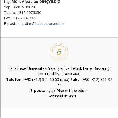
İnş. Müh. Alpaslan DİNÇYILDIZ
Yapı İşleri Müdürü
Telefon: 312.2976050
Fax : 312.2992098
E-posta:
alpdinc@hacettepe.edu.tr
Hacettepe Üniversitesi Yapı İşleri ve Teknik Daire Başkanlığı
06100 Sıhhye / ANKARA
Telefon :
+90 (312) 305 10 50 (pbx)
Faks :
+90 (312) 311 37
72
E-posta :
yapi@hacettepe.edu.tr
Sorumluluk Sınırı
.